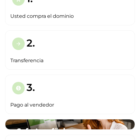
Usted compra el dominio
2.
arrow_forward
Transferencia
3.
paid
Pago al vendedor