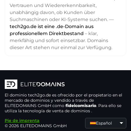
Vertrauen und Wiedererkennbarkeit,
unabhängig davon, ob Kunden über
Suchmaschinen oder KI-Systeme suchen. —
tech2go.de ist eine .de-Domain aus
professionellem Direktbestand
– klar,
merkfähig und sofort einsetzbar. Domains
dieser Art stehen nur einmal zur Verfügung.
El dominio
tech2go.de
es ofrecido por el propietario
en el
mercado de dominios
y vendido a través de
ELITEDOMAINS GmbH como
fideicomisario
. Para ello se
utiliza la tecnología de venta de dominios
.
Pie de imprenta
Español
© 2026 ELITEDOMAINS GmbH