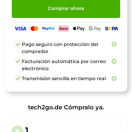
Comprar ahora
check
Pago seguro con protección del
info_outline
comprador
check
Facturación automática por correo
info_outline
electrónico
check
Transmisión sencilla en tiempo real
info_outline
tech2go.de Cómpralo ya.
1.
shopping_cart